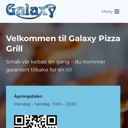
Skip
to
Meny
content
Velkommen til Galaxy Pizza
Grill
Smak vår kebab èn gang – du kommer
garantert tilbake for en til!
Åpningstider:
Mandag – Søndag 11:00 – 23:00